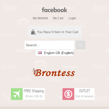
My Wishlist
My Cart
Login
You Have
0
Item In Your Cart
English GB (English)
FREE Shipping
OUTLET
(From 100 €)
Out of season