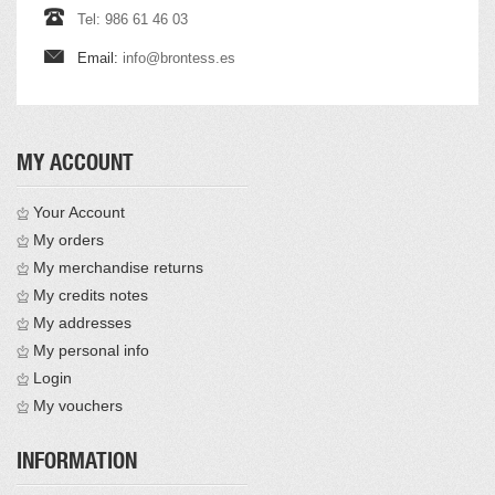
Tel: 986 61 46 03
Email:
info@brontess.es
MY ACCOUNT
Your Account
My orders
My merchandise returns
My credits notes
My addresses
My personal info
Login
My vouchers
INFORMATION