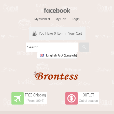
My Wishlist
My Cart
Login
You Have
0
Item In Your Cart
English GB (English)
FREE Shipping
OUTLET
(From 100 €)
Out of season