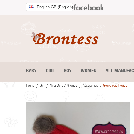
English GB (English)
BABY
GIRL
BOY
WOMEN
ALL MANUFA
Home
Girl
Niña De 3 A 8 Años
Accesorios
Gorro rojo Foque