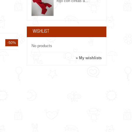
rojo con cintas a...
WISHLIST
-50%
No products
» My wishlists