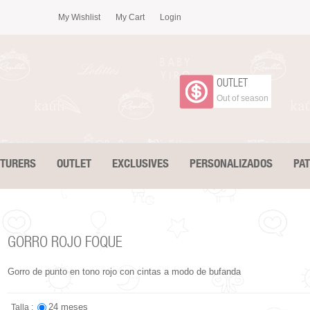
My Wishlist
My Cart
Login
OUTLET
Out of season
CTURERS
OUTLET
EXCLUSIVES
PERSONALIZADOS
PA
GORRO ROJO FOQUE
Gorro de punto en tono rojo con cintas a modo de bufanda
24 meses
Talla :