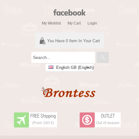
My Wishlist
My Cart
Login
You Have
0
Item In Your Cart
English GB (English)
FREE Shipping
OUTLET
(From 100 €)
Out of season