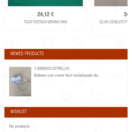
24,12 €
24,
TOCA TOSTADA VERANO NINI
COJIN CONEJITO FLO
VIEWED PRODUCTS
2 BABEROS ESTRELLAS...
Babero con cierre fácil estampado de...
WISHLIST
No products