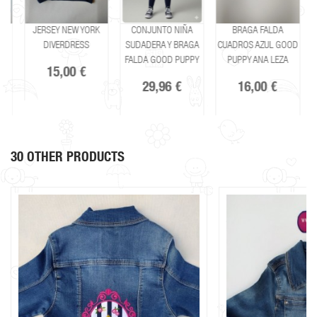
CONJUNTO NIÑA
BRAGA FALDA
SUDADERA VUELO
SUDADERA Y BRAGA
CUADROS AZUL GOOD
AZUL MON PETIT
FALDA GOOD PUPPY
PUPPY ANA LEZA
BONBON
29,96 €
16,00 €
16,20 €
30 OTHER PRODUCTS