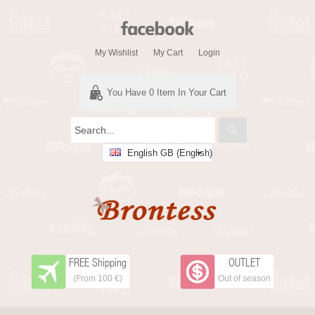
My Wishlist
My Cart
Login
You Have
0
Item In Your Cart
English GB (English)
FREE Shipping
OUTLET
(From 100 €)
Out of season