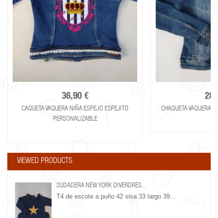
36,90 €
28,
CAQUETA VAQUERA NIÑA ESPEJO ESPEJITO
CHAQUETA VAQUERA N
PERSONALIZABLE
VIEWED PRODUCTS
SUDADERA NEW YORK DIVERDRES...
T4 de escote a puño 42 sisa 33 largo 39...