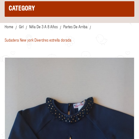
CATEGORY
Home
Girl
Niña De 3 A 8 Años
Partes De Arriba
Sudadera New york Diverdres estrella dorada