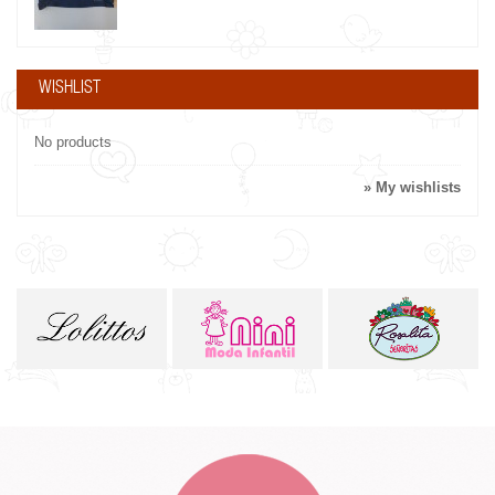
WISHLIST
No products
» My wishlists