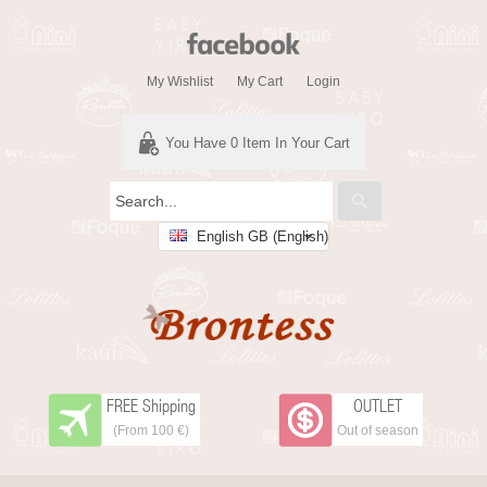
My Wishlist
My Cart
Login
You Have
0
Item In Your Cart
English GB (English)
FREE Shipping
OUTLET
(From 100 €)
Out of season