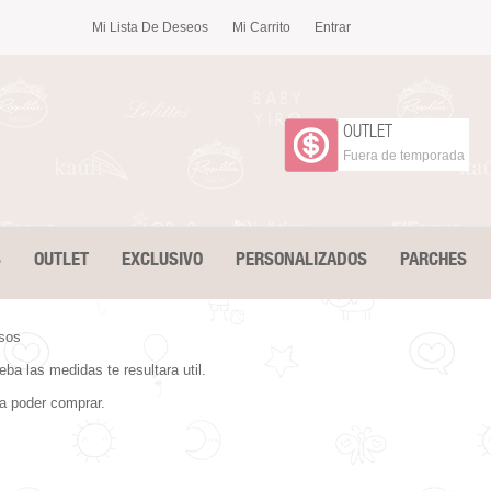
Mi Lista De Deseos
Mi Carrito
Entrar
OUTLET
Fuera de temporada
S
OUTLET
EXCLUSIVO
PERSONALIZADOS
PARCHES
asos
ba las medidas te resultara util.
ra poder comprar.