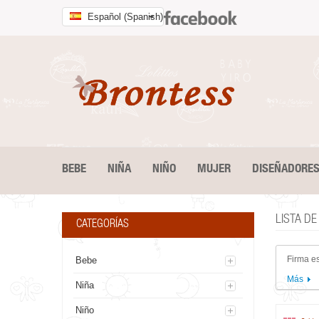
Español (Spanish)
BEBE
NIÑA
NIÑO
MUJER
DISEÑADORE
LISTA D
CATEGORÍAS
Firma e
Bebe
Más
Niña
Niño