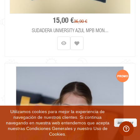
15,00 €
36,90 €
SUDADERA UNIVERSITY AZUL MPB MON...
Utilizamos cookies para mejor la experiencia de
navegación de nuestros clientes. Si continua
aceptar
navegando en nuestra web entendemos que acepta
nuestras
Condiciones Generales
y nuestro
Uso de
Cookies
.