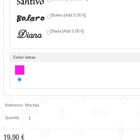
Bolero
[Add 5,00 €]
Diana
[Add 5,00 €]
Color letras
Mochila
Reference:
Quantity:
19,90 €