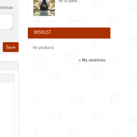
en la parte...
ntinuar.
WISHLIST
No products
» My wishlists