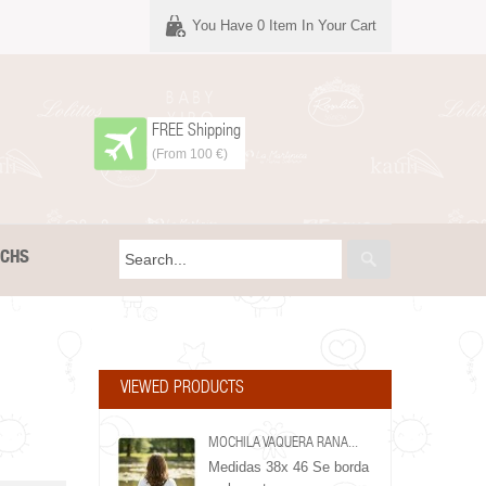
You Have
0
Item In Your Cart
FREE Shipping
(From 100 €)
TCHS
VIEWED PRODUCTS
MOCHILA VAQUERA RANA...
Medidas 38x 46 Se borda