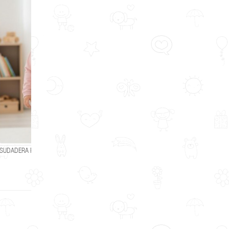
SUDADERA ROSA INDIA MON PETIT BONBON
22,02 €