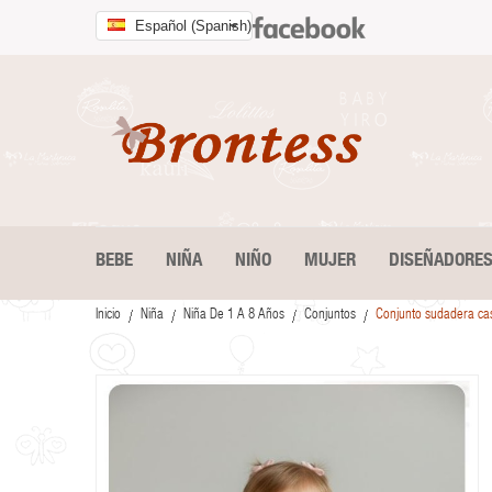
Español (Spanish)
BEBE
NIÑA
NIÑO
MUJER
DISEÑADORE
Inicio
Niña
Niña De 1 A 8 Años
Conjuntos
Conjunto sudadera cas