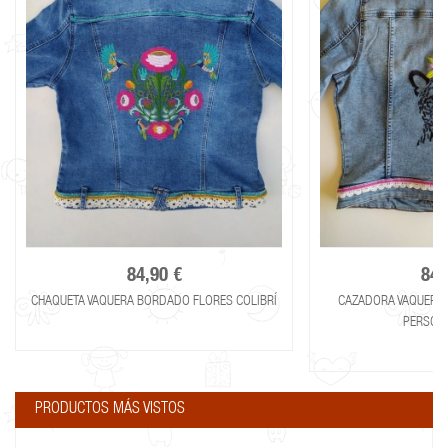
84,90 €
84,
CHAQUETA VAQUERA BORDADO FLORES COLIBRÍ
CAZADORA VAQUERA
PERSONA
PRODUCTOS MÁS VISTOS