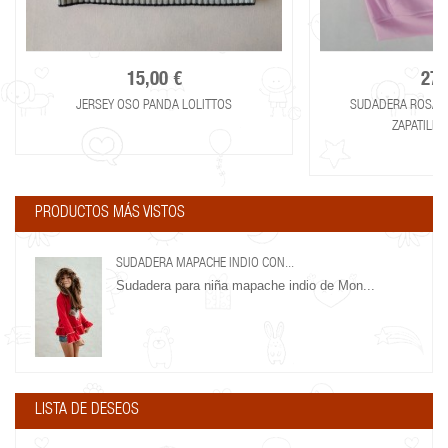
15,00 €
27,
JERSEY OSO PANDA LOLITTOS
SUDADERA ROSA 
ZAPATILLA
PRODUCTOS MÁS VISTOS
SUDADERA MAPACHE INDIO CON...
Sudadera para niña mapache indio de Mon...
LISTA DE DESEOS