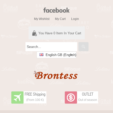
My Wishlist
My Cart
Login
You Have
0
Item In Your Cart
English GB (English)
FREE Shipping
OUTLET
(From 100 €)
Out of season