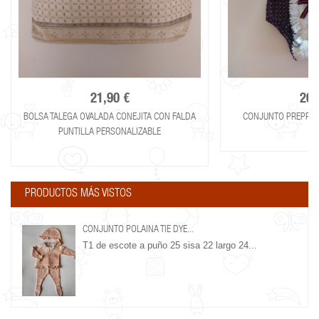
21,90 €
20,
BOLSA TALEGA OVALADA CONEJITA CON FALDA
CONJUNTO PREPPY K
PUNTILLA PERSONALIZABLE
PRODUCTOS MÁS VISTOS
CONJUNTO POLAINA TIE DYE...
T1 de escote a puño 25 sisa 22 largo 24...