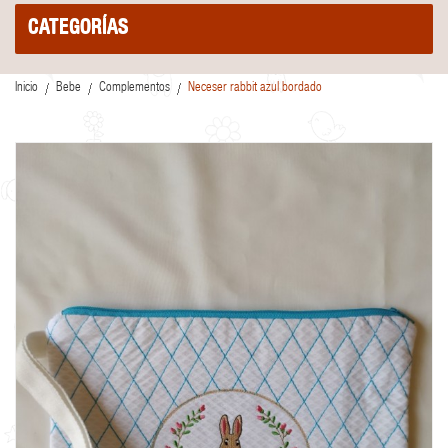
CATEGORÍAS
Inicio
Bebe
Complementos
Neceser rabbit azul bordado