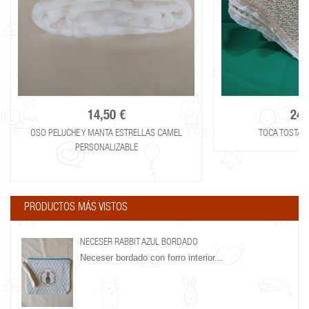
14,50 €
24,
OSO PELUCHE Y MANTA ESTRELLAS CAMEL
TOCA TOSTADA
PERSONALIZABLE
PRODUCTOS MÁS VISTOS
NECESER RABBIT AZUL BORDADO
Neceser bordado con forro interior...