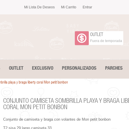
Mi Lista De Deseos
Mi Carrito
Entrar
OUTLET
Fuera de temporada
S
OUTLET
EXCLUSIVO
PERSONALIZADOS
PARCHES
rilla playa y braga liberty coral Mon petit bonbon
CONJUNTO CAMISETA SOMBRILLA PLAYA Y BRAGA LIB
CORAL MON PETIT BONBON
Conjunto de camiseta y braga con volantes de Mon petit bonbon
T2 sisa 29 largo camiseta 33