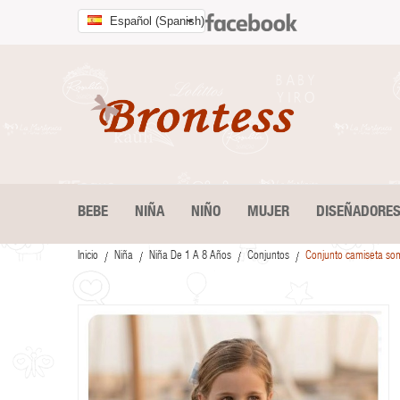
Español (Spanish)
BEBE
NIÑA
NIÑO
MUJER
DISEÑADORE
Inicio
Niña
Niña De 1 A 8 Años
Conjuntos
Conjunto camiseta somb