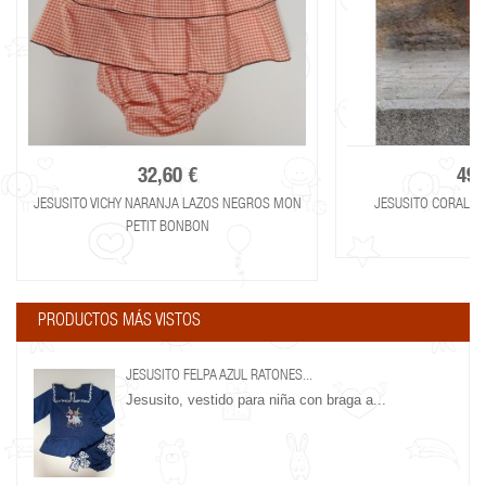
32,60 €
49,
JESUSITO VICHY NARANJA LAZOS NEGROS MON
JESUSITO CORALIN
PETIT BONBON
PRODUCTOS MÁS VISTOS
JESUSITO FELPA AZUL RATONES...
Jesusito, vestido para niña con braga a...