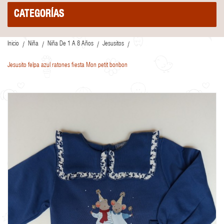
CATEGORÍAS
Inicio
Niña
Niña De 1 A 8 Años
Jesusitos
Jesusito felpa azul ratones fiesta Mon petit bonbon