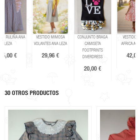
A
VESTIDO MIMOSA
CONJUNTO BRAGA
VESTIDO VUELO
VOLANTES ANA LEZA
CAMISETA
AFRICA ANA LEZA
FOOTPRINTS
29,96 €
42,00 €
DIVERDRESS
20,00 €
30 OTROS PRODUCTOS