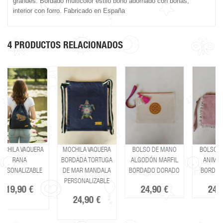
grandes. Bordado multicolor estilo boho adornado con borlas,
interior con forro. Fabricado en España
4 PRODUCTOS RELACIONADOS
RA
MOCHILA VAQUERA
BOLSO DE MANO
BOLSO DE MANO
BORDADA TORTUGA
ALGODÓN MARFIL
ANIMAL PRINT
E
DE MAR MANDALA
BORDADO DORADO
BORDADO ROSA
PERSONALIZABLE
24,90 €
24,90 €
24,90 €