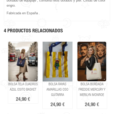
bordado de equipaje , combina hilos dorados y piel. Cintas de color
engro.
Fabricada en España .
4 PRODUCTOS RELACIONADOS
BOLSA TELA CUADROS
BOLSA RAYAS
BOLSA BORDADA
O
AZUL OSITO BASKET
AMARILLAS OSO
FREDDIE MERCURY Y
GUITARRA
MERILYN MONROE
24,90 €
24,90 €
24,90 €