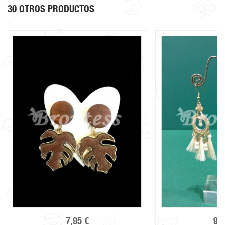
30 OTROS PRODUCTOS
7,95 €
9,9