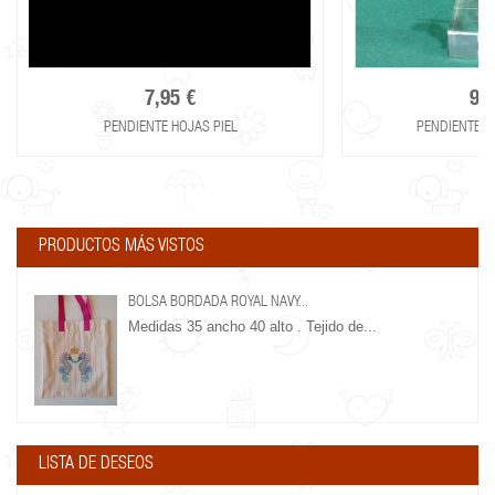
7,95 €
9,9
PENDIENTE HOJAS PIEL
PENDIENTE F
PRODUCTOS MÁS VISTOS
BOLSA BORDADA ROYAL NAVY...
Medidas 35 ancho 40 alto . Tejido de...
LISTA DE DESEOS