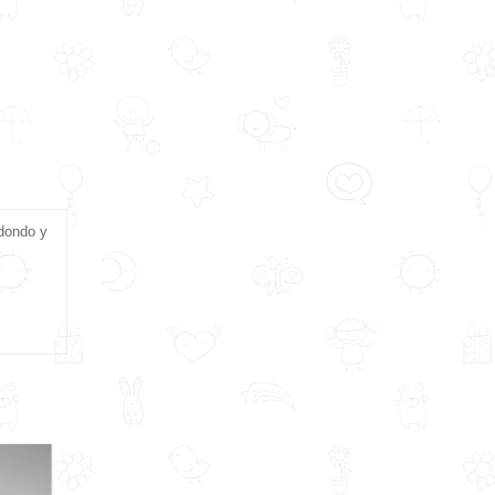
edondo y
.