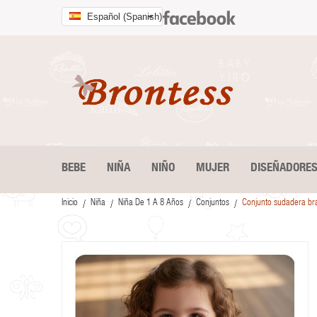
Español (Spanish)
BEBE
NIÑA
NIÑO
MUJER
DISEÑADORE
Inicio
Niña
Niña De 1 A 8 Años
Conjuntos
Conjunto sudadera br