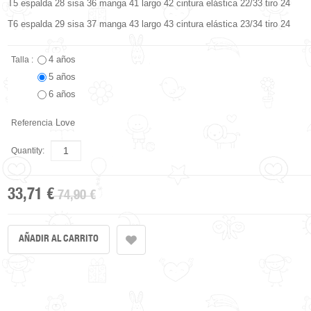
T5 espalda 28 sisa 36 manga 41 largo 42 cintura elástica 22/33 tiro 24
T6 espalda 29 sisa 37 manga 43 largo 43 cintura elástica 23/34 tiro 24
4 años
Talla :
5 años
6 años
Love
Referencia
Quantity:
33,71 €
74,90 €