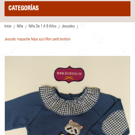
CATEGORÍAS
Inicio
Niña
Niña De 1 A 8 Años
Jesusitos
Jesusito mapache felpa azul Mon petit bonbon