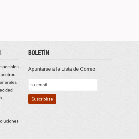
N
BOLETÍN
speciales
Apuntarse a la Lista de Correo
nosotros
enerales
vacidad
s
r
oluciones