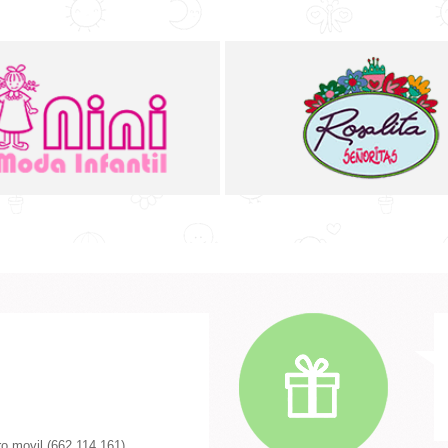
o movil (662 114 161)