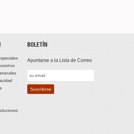
N
BOLETÍN
speciales
Apuntarse a la Lista de Correo
nosotros
enerales
vacidad
s
r
oluciones