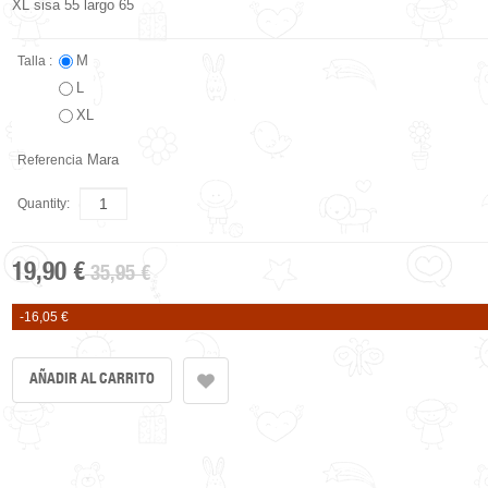
XL sisa 55 largo 65
M
Talla :
L
XL
Mara
Referencia
Quantity:
19,90 €
35,95 €
-16,05 €