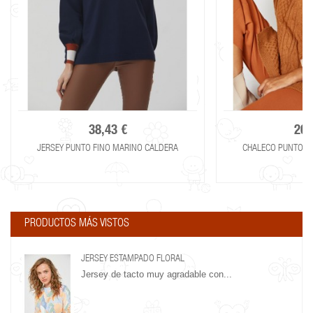
38,43 €
20,
JERSEY PUNTO FINO MARINO CALDERA
CHALECO PUNTO CU
PRODUCTOS MÁS VISTOS
JERSEY ESTAMPADO FLORAL
Jersey de tacto muy agradable con...