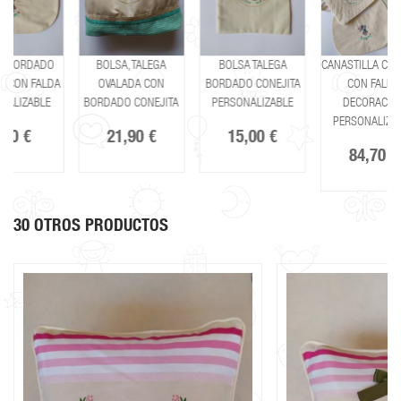
O
BOLSA, TALEGA
BOLSA TALEGA
CANASTILLA CONEJITA
DA
OVALADA CON
BORDADO CONEJITA
CON FALDA
BORDADO CONEJITA
PERSONALIZABLE
DECORACIÓN
PERSONALIZABLE
21,90 €
15,00 €
84,70 €
30 OTROS PRODUCTOS